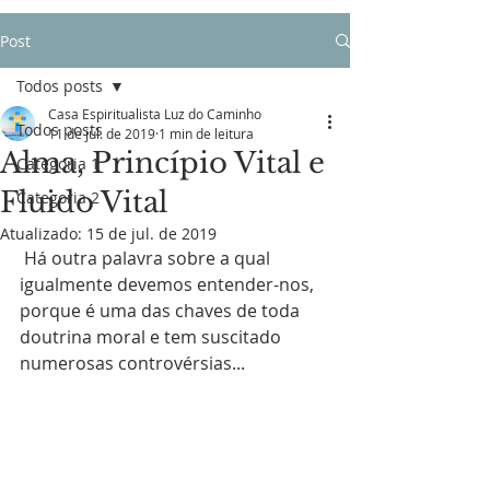
Post
Todos posts
Casa Espiritualista Luz do Caminho
Todos posts
11 de jul. de 2019
1 min de leitura
Alma, Princípio Vital e
Categoria 1
Fluido Vital
Categoria 2
Atualizado:
15 de jul. de 2019
 Há outra palavra sobre a qual 
igualmente devemos entender-nos, 
porque é uma das chaves de toda 
doutrina moral e tem suscitado 
numerosas controvérsias...