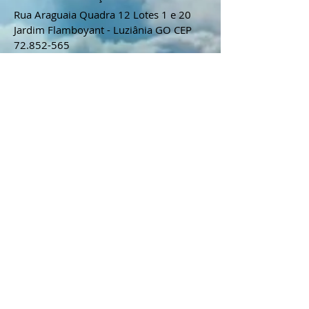
Rua Araguaia Quadra 12 Lotes 1 e 20
Jardim Flamboyant - Luziânia GO CEP
72.852-565
Ponto de Referência
A 800 m da UNIDESC - Centro
Universitário
(61) 8478-5501
WhatApp
CONECTE-SE
Assine Já