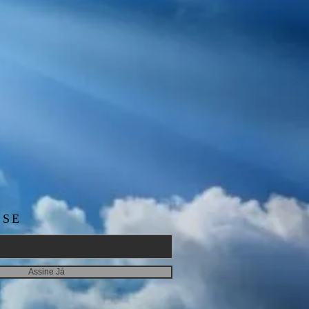
-SE
Assine Já