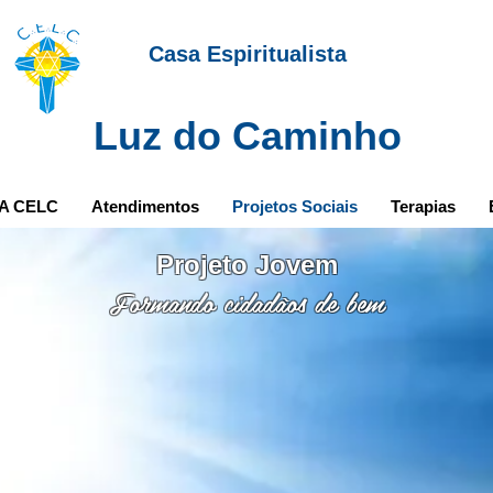
Casa Espiritualista
Luz do Caminho
A CELC
Atendimentos
Projetos Sociais
Terapias
Projeto Jovem
Formando cidadãos de bem